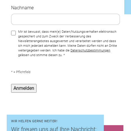
Nachname
Mir ist bewusst, dass mein(e) Daten/Nutzungsverhalten elektronisch
gespeichert und zum Zweck der Verbesserung des
Newsletterangebotes ausgewertet und verarbeitet werden und dass
ich mich jederzeit abmelden kann. Meine Daten dürfen nicht an Dritte
weitergegeben werden. Ich habe die
Datenschutzbestimmungen
gelesen und stimme diesen zu. *
* = Pflichtfeld
WIR HELFEN GERNE WEITER!
Wir freuen uns auf Ihre Nachricht: