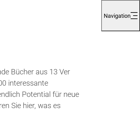
Navigation
de Bücher aus 13 Ver
00 interes
sante
end
lich Po
ten
tial für neue
ren Sie hier, was es