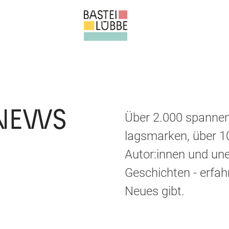
 NEWS
Über 2.000 spannen
lags
mar
ken, über 1
Autor:innen und un
Ge
schich
ten - er
fah
Neues gibt.