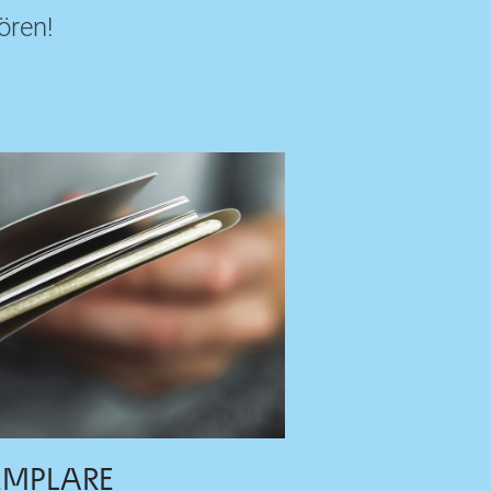
ören!
EMPLARE